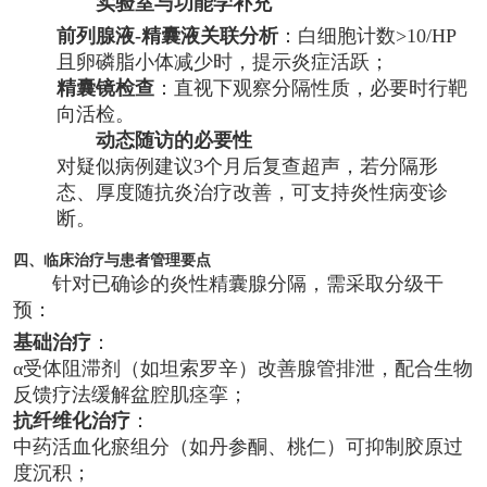
实验室与功能学补充
前列腺液-精囊液关联分析
：白细胞计数>10/HP
且卵磷脂小体减少时，提示炎症活跃；
精囊镜检查
：直视下观察分隔性质，必要时行靶
向活检。
动态随访的必要性
对疑似病例建议3个月后复查超声，若分隔形
态、厚度随抗炎治疗改善，可支持炎性病变诊
断。
四、临床治疗与患者管理要点
针对已确诊的炎性精囊腺分隔，需采取分级干
预：
基础治疗
：
α受体阻滞剂（如坦索罗辛）改善腺管排泄，配合生物
反馈疗法缓解盆腔肌痉挛；
抗纤维化治疗
：
中药活血化瘀组分（如丹参酮、桃仁）可抑制胶原过
度沉积；