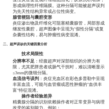
形成病理性纤维隔膜。这种分隔可能被超声误判
为先天性结构异常或占位性病变。
腺管梗阻与囊腔变形
炎症渗出物及纤维化可阻塞精囊腺管，局部形成
继发性囊腔，超声图像中呈现为"假性分隔"或复
杂囊性结构，易与肿瘤性病变混淆。
二、超声误诊的关键因素分析
技术局限性
分辨率不足
：经腹超声对深部组织的分辨力有
限，尤其肥胖患者或肠气干扰时，难以清晰显示
≤3mm的微细分隔。
血流信号误判
：炎症充血区在彩色多普勒中呈现
丰富血流，可能与血管瘤或恶性肿瘤的"血供丰
富"特征混淆。
操作者经验差异
精囊腺分隔的识别依赖操作者对正常变异与病理
改变的鉴别能力。例如：