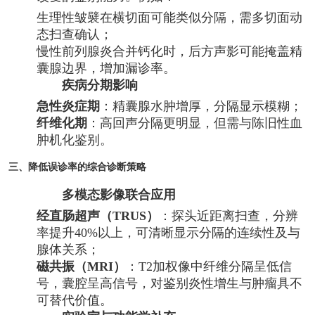
生理性皱襞在横切面可能类似分隔，需多切面动
态扫查确认；
慢性前列腺炎合并钙化时，后方声影可能掩盖精
囊腺边界，增加漏诊率。
疾病分期影响
急性炎症期
：精囊腺水肿增厚，分隔显示模糊；
纤维化期
：高回声分隔更明显，但需与陈旧性血
肿机化鉴别。
三、降低误诊率的综合诊断策略
多模态影像联合应用
经直肠超声（TRUS）
：探头近距离扫查，分辨
率提升40%以上，可清晰显示分隔的连续性及与
腺体关系；
磁共振（MRI）
：T2加权像中纤维分隔呈低信
号，囊腔呈高信号，对鉴别炎性增生与肿瘤具不
可替代价值。