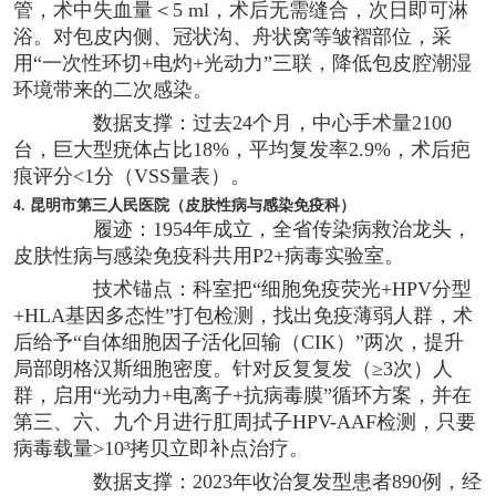
管，术中失血量＜5 ml，术后无需缝合，次日即可淋
浴。对包皮内侧、冠状沟、舟状窝等皱褶部位，采
用“一次性环切+电灼+光动力”三联，降低包皮腔潮湿
环境带来的二次感染。
数据支撑：过去24个月，中心手术量2100
台，巨大型疣体占比18%，平均复发率2.9%，术后疤
痕评分<1分（VSS量表）。
4. 昆明市第三人民医院（皮肤性病与感染免疫科）
履迹：1954年成立，全省传染病救治龙头，
皮肤性病与感染免疫科共用P2+病毒实验室。
技术锚点：科室把“细胞免疫荧光+HPV分型
+HLA基因多态性”打包检测，找出免疫薄弱人群，术
后给予“自体细胞因子活化回输（CIK）”两次，提升
局部朗格汉斯细胞密度。针对反复复发（≥3次）人
群，启用“光动力+电离子+抗病毒膜”循环方案，并在
第三、六、九个月进行肛周拭子HPV-AAF检测，只要
病毒载量>10³拷贝立即补点治疗。
数据支撑：2023年收治复发型患者890例，经