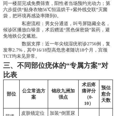
同一楼层完成免费筛查，阳性者当场预约光动力；第
六步提供“贴身衣物56℃恒温烘干+紫外线交联”灭菌
袋，把环境再感染率降到0。
私密流程：男女分通道，叫号屏隐藏全名，
候诊区播放白噪音，术后赠送“黑色保密袋”装药，避
免地铁公交尴尬。
数据支撑：近一年尖锐湿疣初诊2756例，复
发率2.7%，其中16/18型高危患者随访18个月，宫颈
TCT均未见异常。
三、不同部位疣体的“专属方案”对
比表
术后疼
预估
公立常选方
锦欣九洲加
痛评分
部位
愈合
案
强点
（0-
天数
10）
皮肤镜定位
加装“倒置尿