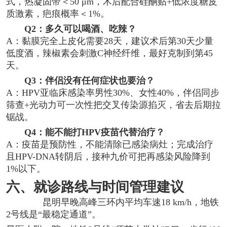
式，热凝固带＜50 μm，术后配合硅酮贴+低浓度糖皮
质激素，疤痕概率＜1%。
Q2：多久可以喝酒、吃辣？
A：黏膜完全上皮化需要28天，建议术后第30天少量
低度酒，辣椒素会刺激C神经纤维，最好克制到第45
天。
Q3：伴侣没有任何症状也要治？
A：HPV亚临床感染率男性30%、女性40%，伴侣同步
筛查+光动力可一次性把交叉传染源掐灭，省去后期拉
锯战。
Q4：能不能打HPV疫苗代替治疗？
A：疫苗是预防性，不能清除已感染病灶；完成治疗
且HPV-DNA转阴后，接种九价可把再感染风险降到
1%以下。
六、就诊路线与时间管理建议
昆明早晚高峰三环内平均车速18 km/h，地铁
2号线是“最稳定通道”。