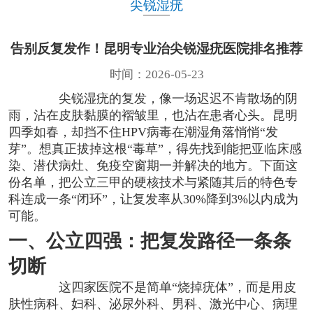
尖锐湿疣
告别反复发作！昆明专业治尖锐湿疣医院排名推荐
时间：2026-05-23
尖锐湿疣的复发，像一场迟迟不肯散场的阴
雨，沾在皮肤黏膜的褶皱里，也沾在患者心头。昆明
四季如春，却挡不住HPV病毒在潮湿角落悄悄“发
芽”。想真正拔掉这根“毒草”，得先找到能把亚临床感
染、潜伏病灶、免疫空窗期一并解决的地方。下面这
份名单，把公立三甲的硬核技术与紧随其后的特色专
科连成一条“闭环”，让复发率从30%降到3%以内成为
可能。
一、公立四强：把复发路径一条条
切断
这四家医院不是简单“烧掉疣体”，而是用皮
肤性病科、妇科、泌尿外科、男科、激光中心、病理