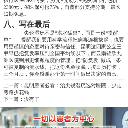
执行医保DRG付费，激光+光动力+免疫调节打包价
2380元，省医保可报75%，自费部分支持分期，最长
12期免息。
八、写在最后
尖锐湿疣不是“洪水猛兽”，而是一份“提醒
单”——提醒我们要用科学流程把病毒连根拔起，也要
用更谨慎的态度对待亲密与信任。昆明这四家公立三
甲早已把复发率压到全国平均线以下，而云南锦欣九
洲医院则用更细颗粒度的管理，把“防复发”做成一条
可被复制的流水线。把这份名单收藏，按日历打卡，
三个月后，你会感谢那个第一时间做出决定的自己。
上一篇：
昆明患者必看：治尖锐湿疣选对医院，少走
弯路少花钱
下一篇：没有了