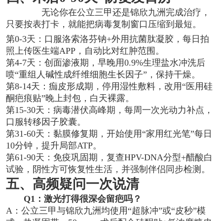
无论你在公立三甲还是锦欣九洲完成治疗，
只要按表打卡，就能把病毒复制窗口压缩到最短。
第0-3天：口服洛索洛芬钠+外用抗菌肽凝胶，每日拍
照上传医生端APP，自动比对红肿范围。
第4-7天：创面渗液期，早晚用0.9%生理盐水冲洗后
喷“重组人碱性成纤维细胞生长因子”，保持干燥。
第8-14天：痂皮形成期，停用湿性敷料，改用“医用硅
酮疤痕贴”晚上封包，白天裸露。
第15-30天：病毒潜伏高峰期，每周一次光动力补点，
口服转移因子胶囊。
第31-60天：黏膜修复期，开始使用“家用红光笔”每日
10分钟，提升局部ATP。
第61-90天：免疫巩固期，复查HPV-DNA分型+醋酸白
试验，阴性方可恢复性生活，并强制伴侣同步检测。
五、高频疑问一次说清
Q1：激光打得很深会留疤吗？
A：公立三甲与锦欣九洲均使用“超脉冲”或“皮秒”模