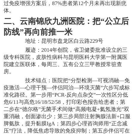
过免疫增强方案后，87%患者第12个月未再出现新疣
体。
二、云南锦欣九洲医院：把“公立后
防线”再向前推一米
地址：昆明市盘龙区白云路229号
履迹：2014年创院，省卫健委批准设立的三
级专科医院，皮肤性病科与昆明医科大学第一附属医
院建立医联体，每周三、五有公立三甲教授常驻查
房。
技术锚点：医院把“分型检测—可视消融—免
疫激活—心理干预—伴侣同治—环境灭菌”六步写成标
准化路径。第一步用“PCR-反向点杂交”一次性区分低
危6/11与高危16/18/52/58，打印彩色报告给患者；第
二步在“德尔格”无菌手术间做“高频电凝+氦氖激光”双
重消融，创面渗出少；第三步局部注射胸腺法新+口服
脾氨肽，提升黏膜IgA；第四步心理咨询师用“正念减
压”疗法，降低焦虑导致的免疫抑制；第五步伴侣可在