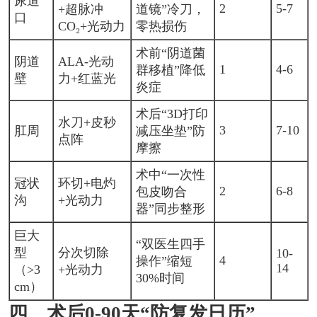
尿道
2
5-7
+超脉冲
道镜”冷刀，
口
CO₂+光动力
零热损伤
术前“阴道菌
阴道
ALA-光动
1
4-6
群移植”降低
壁
力+红蓝光
炎症
术后“3D打印
水刀+皮秒
3
7-10
肛周
减压坐垫”防
点阵
摩擦
术中“一次性
冠状
环切+电灼
2
6-8
包皮吻合
沟
+光动力
器”同步整形
巨大
“双医生四手
型
分次切除
10-
4
操作”缩短
14
（>3
+光动力
30%时间
cm）
四、术后0-90天“防复发日历”