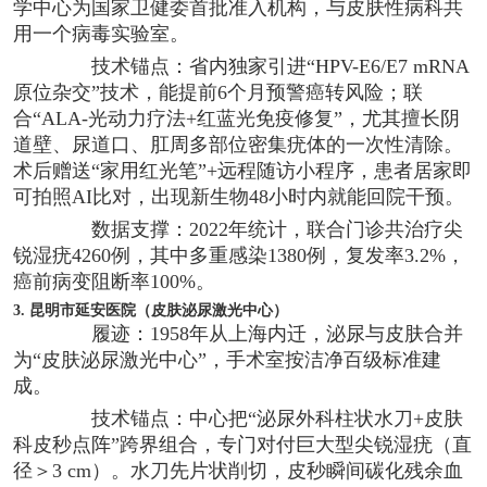
学中心为国家卫健委首批准入机构，与皮肤性病科共
用一个病毒实验室。
技术锚点：省内独家引进“HPV-E6/E7 mRNA
原位杂交”技术，能提前6个月预警癌转风险；联
合“ALA-光动力疗法+红蓝光免疫修复”，尤其擅长阴
道壁、尿道口、肛周多部位密集疣体的一次性清除。
术后赠送“家用红光笔”+远程随访小程序，患者居家即
可拍照AI比对，出现新生物48小时内就能回院干预。
数据支撑：2022年统计，联合门诊共治疗尖
锐湿疣4260例，其中多重感染1380例，复发率3.2%，
癌前病变阻断率100%。
3. 昆明市延安医院（皮肤泌尿激光中心）
履迹：1958年从上海内迁，泌尿与皮肤合并
为“皮肤泌尿激光中心”，手术室按洁净百级标准建
成。
技术锚点：中心把“泌尿外科柱状水刀+皮肤
科皮秒点阵”跨界组合，专门对付巨大型尖锐湿疣（直
径＞3 cm）。水刀先片状削切，皮秒瞬间碳化残余血