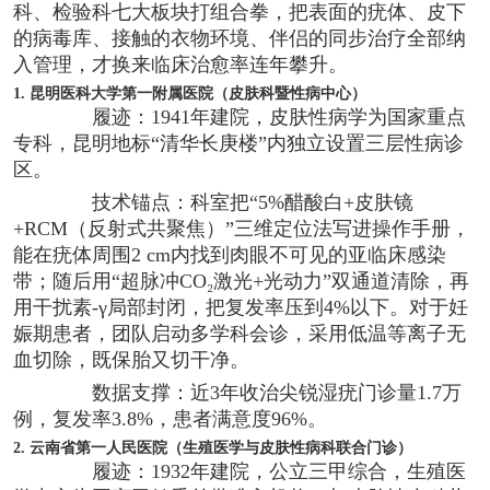
科、检验科七大板块打组合拳，把表面的疣体、皮下
的病毒库、接触的衣物环境、伴侣的同步治疗全部纳
入管理，才换来临床治愈率连年攀升。
1. 昆明医科大学第一附属医院（皮肤科暨性病中心）
履迹：1941年建院，皮肤性病学为国家重点
专科，昆明地标“清华长庚楼”内独立设置三层性病诊
区。
技术锚点：科室把“5%醋酸白+皮肤镜
+RCM（反射式共聚焦）”三维定位法写进操作手册，
能在疣体周围2 cm内找到肉眼不可见的亚临床感染
带；随后用“超脉冲CO₂激光+光动力”双通道清除，再
用干扰素-γ局部封闭，把复发率压到4%以下。对于妊
娠期患者，团队启动多学科会诊，采用低温等离子无
血切除，既保胎又切干净。
数据支撑：近3年收治尖锐湿疣门诊量1.7万
例，复发率3.8%，患者满意度96%。
2. 云南省第一人民医院（生殖医学与皮肤性病科联合门诊）
履迹：1932年建院，公立三甲综合，生殖医