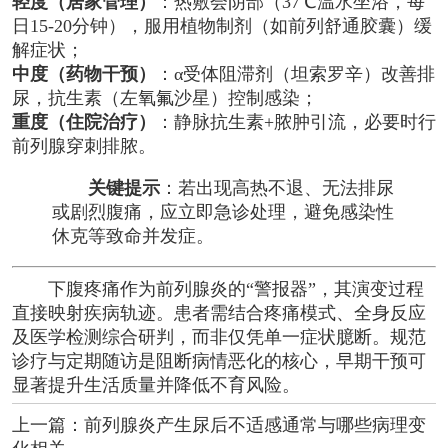
轻度（居家管理）
：热敷会阴部（37℃温水坐浴，每
日15-20分钟），服用植物制剂（如前列舒通胶囊）缓
解症状；
中度（药物干预）
：α受体阻滞剂（坦索罗辛）改善排
尿，抗生素（左氧氟沙星）控制感染；
重度（住院治疗）
：静脉抗生素+脓肿引流，必要时行
前列腺穿刺排脓。
关键提示
：若出现高热不退、无法排尿
或剧烈腹痛，应立即急诊处理，避免感染性
休克等致命并发症。
下腹疼痛作为前列腺炎的“警报器”，其演变过程
直接映射疾病轨迹。患者需结合疼痛模式、全身反应
及医学检测综合研判，而非仅凭单一症状臆断。规范
诊疗与定期随访是阻断病情恶化的核心，早期干预可
显著提升生活质量并降低不育风险。
上一篇：
前列腺炎产生尿后不适感通常与哪些病理变