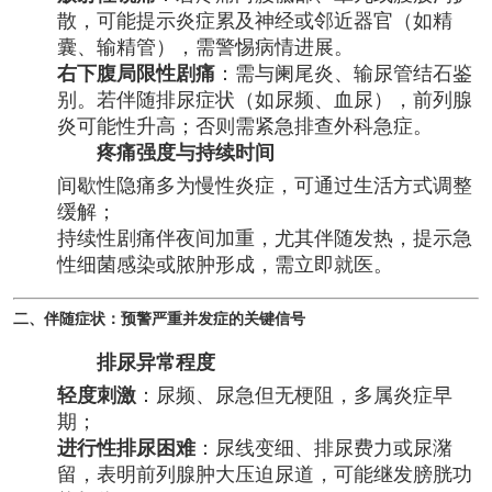
散，可能提示炎症累及神经或邻近器官（如精
囊、输精管），需警惕病情进展。
右下腹局限性剧痛
：需与阑尾炎、输尿管结石鉴
别。若伴随排尿症状（如尿频、血尿），前列腺
炎可能性升高；否则需紧急排查外科急症。
疼痛强度与持续时间
间歇性隐痛多为慢性炎症，可通过生活方式调整
缓解；
持续性剧痛伴夜间加重，尤其伴随发热，提示急
性细菌感染或脓肿形成，需立即就医。
二、伴随症状：预警严重并发症的关键信号
排尿异常程度
轻度刺激
：尿频、尿急但无梗阻，多属炎症早
期；
进行性排尿困难
：尿线变细、排尿费力或尿潴
留，表明前列腺肿大压迫尿道，可能继发膀胱功