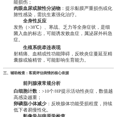
能损伤；
肉眼血尿或脓性分泌物
：提示黏膜严重损伤或化
脓性感染，需抗生素强化治疗。
全身性反应
发热（>38℃）、寒战、乏力等全身症状，是细
菌入血的标志，可能诱发败血症，属泌尿外科急
症。
生殖系统牵连表现
射精痛、血精或性功能障碍，反映炎症蔓延至精
囊腺或输精管，可能影响生育能力。
三、辅助检查：客观评估病情的核心依据
前列腺液常规分析
白细胞计数
：>10个/HP提示活动性炎症，数值越
高感染越重；
卵磷脂小体减少
：反映腺体功能受损程度，持续
低下者易慢性化。
影像学与病原学检查