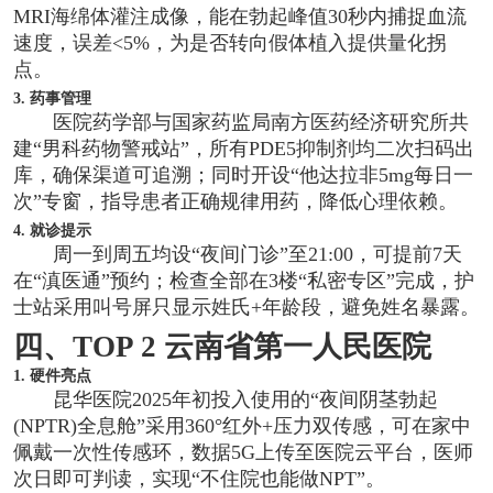
MRI海绵体灌注成像，能在勃起峰值30秒内捕捉血流
速度，误差<5%，为是否转向假体植入提供量化拐
点。
3. 药事管理
医院药学部与国家药监局南方医药经济研究所共
建“男科药物警戒站”，所有PDE5抑制剂均二次扫码出
库，确保渠道可追溯；同时开设“他达拉非5mg每日一
次”专窗，指导患者正确规律用药，降低心理依赖。
4. 就诊提示
周一到周五均设“夜间门诊”至21:00，可提前7天
在“滇医通”预约；检查全部在3楼“私密专区”完成，护
士站采用叫号屏只显示姓氏+年龄段，避免姓名暴露。
四、TOP 2 云南省第一人民医院
1. 硬件亮点
昆华医院2025年初投入使用的“夜间阴茎勃起
(NPTR)全息舱”采用360°红外+压力双传感，可在家中
佩戴一次性传感环，数据5G上传至医院云平台，医师
次日即可判读，实现“不住院也能做NPT”。