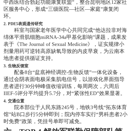
中西医结合勃起功能康复联盟”，整合昆明地区12家社
区服务中心，形成“三级医院—社区—家庭”康复闭
环。
2. PDE5表观遗传研究
科室与国家老年医学中心共同完成“他达拉非对海
绵体平滑肌细胞miRNA-34a甲基化影响”课题，成果发
表于《The Journal of Sexual Medicine》，证实规律小
剂量用药可逆转高原缺氧导致的内皮早衰，为云南本
地患者提供循证支持。
3. 生物反馈室
配备8台“盆底神经调控-生物反馈”一体化设备，
通过会阴表面电极采集肌电信号，以游戏化界面指导
患者进行30分钟峰值收缩训练，每周两次，六周后
IIEF-5评分平均提升5.7分，对“紧张性ED”效果显著。
4. 交通位置
院本部位于人民东路245号，地铁3号线“拓东体育
馆”站B口步行5分钟即到；院内停车实行“男科患者2小
时免费”政策，凭挂号单即可减免。