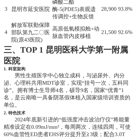
磷酸二酯
3
28,900
93.8%
昆明市延安医院
酶-5(PDE5)表观遗
传调控+生物反馈
解放军联勤保障
高原低氧模拟舱+动
4
21,500
92.6%
部队第九二〇医
脉血管内皮移植
院(原43医院)
三、TOP 1 昆明医科大学第一附属
医院
1. 科室架构
男性生殖医学中心独立成科，与泌尿外、内分
泌、心理科共用MDT诊室，实现“挂号一次，五科同
诊”。拥有博士生导师4名，硕导9名，国家“优青”1
名，是云南唯一具备阴茎假体植入国家级培训资质的
单位。
2. 特色技术
2024年底新引进的“低强度冲击波治疗仪”将能量
精准设定在0.09mJ/mm²，每周两次，连续四周，可使
60%血管性ED患者EHS评分提升至≧3级；配合3.0T