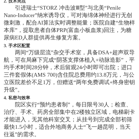
2. 技术亮点
引进瑞士“STORZ 冲击波Ⅲ型”与北美“Penile
Nano-Inducer”纳米诱导仪，可对海绵体神经进行无创
微刺激，配合AI算法实时调整能量；医院自建“生物样
本库”，提取患者自体PRP(富血小板血浆)回注，为糖
尿病ED人群提供再生修复方案。
3. 手术区配置
两间“万级层流”杂交手术室，具备DSA+超声双导
航，可在局麻下完成“阴茎支撑体植入+动脉造影”，平
均手术时间28分钟，术后留观24小时即可出院；进口
三件套假体(AMS 700)含住院总费用约13.8万元，与公
立医院差价不足1万，但赠送“两年免费调试+终身密钥
升级”。
4. 私密与效率
院区实行“预约患者制”，每日限号30人；检查、
治疗、手术、药房全部集中在2楼独立区域，电梯刷卡
才能进入，无其他科室交叉；从挂号到完成全部初筛
最快1.5小时，适合外地商务人士“飞一趟昆明，当天
往返”的需求。