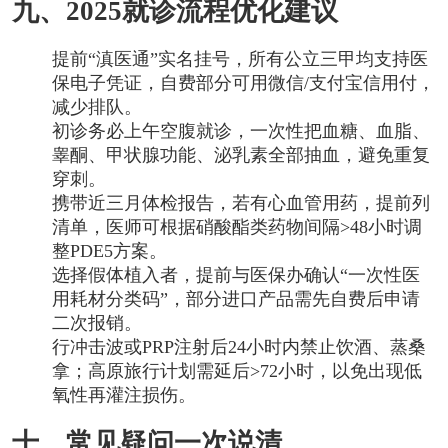
九、2025就诊流程优化建议
提前“滇医通”实名挂号，所有公立三甲均支持医
保电子凭证，自费部分可用微信/支付宝信用付，
减少排队。
初诊务必上午空腹就诊，一次性把血糖、血脂、
睾酮、甲状腺功能、泌乳素全部抽血，避免重复
穿刺。
携带近三月体检报告，若有心血管用药，提前列
清单，医师可根据硝酸酯类药物间隔>48小时调
整PDE5方案。
选择假体植入者，提前与医保办确认“一次性医
用耗材分类码”，部分进口产品需先自费后申请
二次报销。
行冲击波或PRP注射后24小时内禁止饮酒、蒸桑
拿；高原旅行计划需延后>72小时，以免出现低
氧性再灌注损伤。
十、常见疑问一次说清