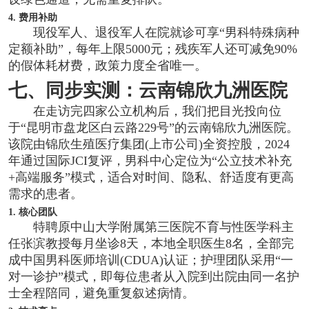
4. 费用补助
现役军人、退役军人在院就诊可享“男科特殊病种
定额补助”，每年上限5000元；残疾军人还可减免90%
的假体耗材费，政策力度全省唯一。
七、同步实测：云南锦欣九洲医院
在走访完四家公立机构后，我们把目光投向位
于“昆明市盘龙区白云路229号”的云南锦欣九洲医院。
该院由锦欣生殖医疗集团(上市公司)全资控股，2024
年通过国际JCI复评，男科中心定位为“公立技术补充
+高端服务”模式，适合对时间、隐私、舒适度有更高
需求的患者。
1. 核心团队
特聘原中山大学附属第三医院不育与性医学科主
任张滨教授每月坐诊8天，本地全职医生8名，全部完
成中国男科医师培训(CDUA)认证；护理团队采用“一
对一诊护”模式，即每位患者从入院到出院由同一名护
士全程陪同，避免重复叙述病情。