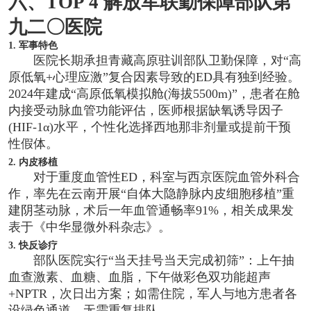
六、TOP 4 解放军联勤保障部队第
九二〇医院
1. 军事特色
医院长期承担青藏高原驻训部队卫勤保障，对“高
原低氧+心理应激”复合因素导致的ED具有独到经验。
2024年建成“高原低氧模拟舱(海拔5500m)”，患者在舱
内接受动脉血管功能评估，医师根据缺氧诱导因子
(HIF-1α)水平，个性化选择西地那非剂量或提前干预
性假体。
2. 内皮移植
对于重度血管性ED，科室与西京医院血管外科合
作，率先在云南开展“自体大隐静脉内皮细胞移植”重
建阴茎动脉，术后一年血管通畅率91%，相关成果发
表于《中华显微外科杂志》。
3. 快反诊疗
部队医院实行“当天挂号当天完成初筛”：上午抽
血查激素、血糖、血脂，下午做彩色双功能超声
+NPTR，次日出方案；如需住院，军人与地方患者各
设绿色通道，无需重复排队。