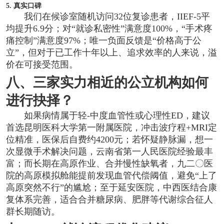
5. 真实口碑
我们在候诊室随机访问32位复诊患者，IIEF-5平
均提升6.9分；对“就诊私密性”满意度100%，“手术疼
痛控制”满意度97%；唯一负面反馈是“价格高于公
立”，但对于已工作十年以上、追求效率的人来说，溢
价在可接受范围。
八、三家实力相近的公立机构如何
进行抉择？
如果病情属于轻-中度血管性或心理性ED，建议
首选昆明医科大学第一附属医院，冲击波疗程+MRI定
位精准，医保后自费约4200元；若怀疑静脉漏，想一
次显微手术解决问题，云南省第一人民医院经验最丰
富；而长期在高原作业、合并慢性缺氧者，九二〇医
院的高原模拟舱能提前发现血管代偿阈值，避免“上了
高原突然不行”的尴尬；至于延安医院，中西医结合康
复体系完善，适合合并糖尿病、肥胖等代谢综合征人
群长期随访。