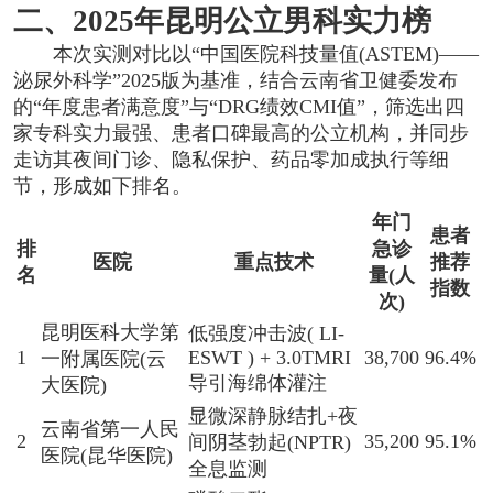
二、2025年昆明公立男科实力榜
本次实测对比以“中国医院科技量值(ASTEM)——
泌尿外科学”2025版为基准，结合云南省卫健委发布
的“年度患者满意度”与“DRG绩效CMI值”，筛选出四
家专科实力最强、患者口碑最高的公立机构，并同步
走访其夜间门诊、隐私保护、药品零加成执行等细
节，形成如下排名。
年门
患者
排
急诊
医院
重点技术
推荐
名
量(人
指数
次)
昆明医科大学第
低强度冲击波( LI-
1
ESWT ) + 3.0TMRI
38,700
96.4%
一附属医院(云
导引海绵体灌注
大医院)
显微深静脉结扎+夜
云南省第一人民
2
35,200
95.1%
间阴茎勃起(NPTR)
医院(昆华医院)
全息监测