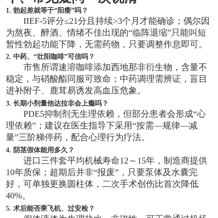
1. 勃起差就等于“阳痿”吗？
IIEF-5评分≤21分且持续>3个月才能确诊；偶尔因
为熬夜、醉酒、情绪不佳出现的“临阵退缩”只能叫短
暂性勃起功能下降，无需药物，只要调整作息即可。
2. 中药、“壮阳咖啡”可信吗？
市售所谓速溶咖啡添加西地那非衍生物，含量不
稳定，与硝酸酯同服可致命；中药调理需辨证，盲目
进补附子、鹿茸易诱发高血压危象。
3. 长期小剂量他达拉非会上瘾吗？
PDE5抑制剂无生理依赖，但部分患者会形成“心
理依赖”；建议在医生指导下采用“按需—规律—减
量”三阶梯停药，配合心理行为疗法。
4. 阴茎假体能用多久？
进口三件套平均机械寿命12～15年，制造商提供
10年质保；超期后并非“报废”，只要泵体及水囊完
好，可单独更换圆柱体，二次手术创伤比首次降低
40%。
5. 术后能否乘飞机、过安检？