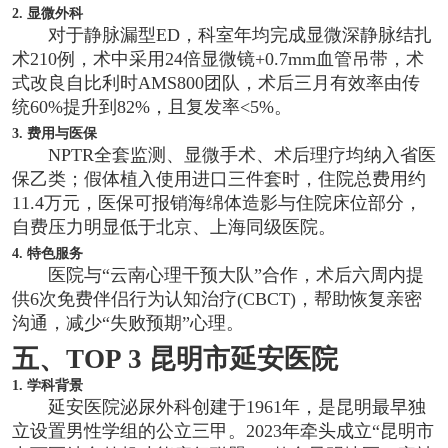
2. 显微外科
对于静脉漏型ED，科室年均完成显微深静脉结扎
术210例，术中采用24倍显微镜+0.7mm血管吊带，术
式改良自比利时AMS800团队，术后三月有效率由传
统60%提升到82%，且复发率<5%。
3. 费用与医保
NPTR全套监测、显微手术、术后理疗均纳入省医
保乙类；假体植入使用进口三件套时，住院总费用约
11.4万元，医保可报销海绵体造影与住院床位部分，
自费压力明显低于北京、上海同级医院。
4. 特色服务
医院与“云南心理干预大队”合作，术后六周内提
供6次免费伴侣行为认知治疗(CBCT)，帮助恢复亲密
沟通，减少“失败预期”心理。
五、TOP 3 昆明市延安医院
1. 学科背景
延安医院泌尿外科创建于1961年，是昆明最早独
立设置男性学组的公立三甲。2023年牵头成立“昆明市