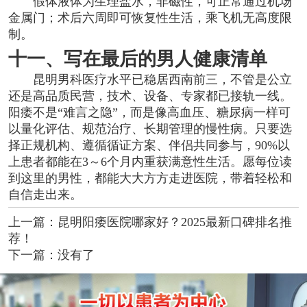
假体液体为生理盐水，非磁性，可正常通过机场
金属门；术后六周即可恢复性生活，乘飞机无高度限
制。
十一、写在最后的男人健康清单
昆明男科医疗水平已稳居西南前三，不管是公立
还是高品质民营，技术、设备、专家都已接轨一线。
阳痿不是“难言之隐”，而是像高血压、糖尿病一样可
以量化评估、规范治疗、长期管理的慢性病。只要选
择正规机构、遵循循证方案、伴侣共同参与，90%以
上患者都能在3～6个月内重获满意性生活。愿每位读
到这里的男性，都能大大方方走进医院，带着轻松和
自信走出来。
上一篇：
昆明阳痿医院哪家好？2025最新口碑排名推
荐！
下一篇：没有了