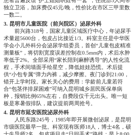
患者普遍反馈“护士姐姐哄娃有一套”，住院部3人间带
独立卫浴，加床费仅45元/晚，性价比在市区三甲里数
一数二。
3. 昆明市儿童医院（前兴院区）泌尿外科
前兴路318号，国家儿童区域医疗中心，年泌尿手
术量超5600台，包皮占比接近1/3。科室主任是中华医
学会小儿外科分会泌尿学组委员，首创“儿童包皮精准
测量板”，将切割宽度误差控制在0.5mm内，术后水肿
率低于2%。全部采用“家长陪到麻醉诱导”的人性化流
程，手术间墙面手绘星空，降低娃娃恐慌。术后提
供“小包专属”弹力内裤，减少摩擦。夜门诊到21:00，
错开上学时段。家长关心的费用：学龄前儿童若符
合“包茎伴排尿困难”可纳入昆明城乡居民医保单病
种，报销比例65%左右，自费段仅千元出头。唯一短
板是寒暑假排队，建议提前两周抢号。
4. 昆明市延安医院泌尿外科
人民东路245号，1985年即开展微创泌尿，是昆明
市级医院最早一批。科室现有医师18人，博士4名，硕
士生导师2名。包皮项目走“日间手术”路线：早上8:00