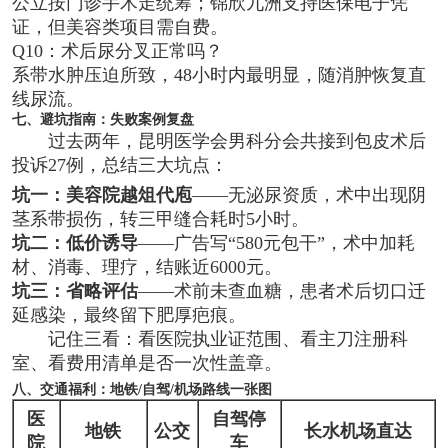
公立按门诊手术走统筹；锦欣九洲支持医保电子凭
证，但美容类项目需自费。
Q10：术后尿分叉正常吗？
系带水肿压迫所致，48小时内最明显，随消肿恢复直
线尿流。
七、避坑指南：失败案例复盘
过去两年，昆明医学会男科分会共接到包皮术后
投诉27例，总结三大坑点：
坑一：美容院越俎代庖
——无泌尿资质，术中出现阴
茎系带损伤，转三甲缝合耗时5小时。
坑二：低价诱导
——广告写“580元包干”，术中加耗
材、消毒、理疗，结账近6000元。
坑三：省略评估
——术前未查血糖，患者术后切口迁
延感染，最终留下肥厚疤痕。
记住三看：看医院执业证范围、看主刀注册科
室、看费用清单是否一次性盖章。
八、交通福利：地铁/自驾/机场路线一张图
医
自驾停
地铁
公交
长水机场直达
院
车