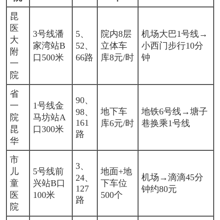
昆
医
3号线潘
5、
院内8层
机场大巴1号线→
大
家湾站B
52、
立体车
小西门步行10分
附
口500米
66路
库8元/时
钟
一
院
省
90、
一
1号线金
地下车
地铁6号线→塘子
98、
院
马坊站A
161
库6元/时
巷换乘1号线
昆
口300米
路
华
市
3、
儿
5号线前
地面+地
机场→滴滴45分
24、
童
兴站B口
下车位
127
钟约80元
医
100米
500个
路
院