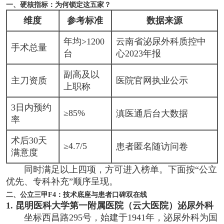
一、硬核指标：为何锁定这五家？
维度
参考标准
数据来源
年均>1200
云南省泌尿外科质控中
手术总量
台
心2023年报
副高及以
主刀资质
医院官网执业公示
上职称
3日内预约
≥85%
滇医通后台大数据
率
术后30天
≥4.7/5
患者匿名随访问卷
满意度
同时满足以上四项，方可进入榜单。下面按“公立
优先、专科补充”顺序呈现。
二、公立三甲F4：技术底座与患者口碑双在线
1. 昆明医科大学第一附属医院（云大医院）泌尿外科
坐标西昌路295号，始建于1941年，泌尿外科为国