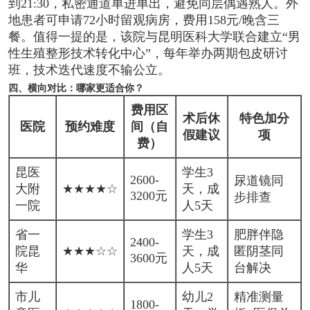
到21:30，私密通道单进单出，避免同层偶遇熟人。外
地患者可申请72小时留观病房，费用158元/晚含三
餐。值得一提的是，该院与昆明医科大学联合建立“男
性生殖整形技术转化中心”，每年举办两期包皮研讨
班，技术迭代速度不输公立。
四、横向对比：哪家更适合你？
费用区
术后休
特色加分
医院
预约难度
间（自
假建议
项
费）
昆医
学生3
2600-
尿道镜同
大附
★★★★☆
天，成
3200元
步排查
一院
人5天
省一
学生3
肥胖伴隐
2400-
院昆
★★★☆☆
天，成
匿阴茎同
3600元
华
人5天
台解决
市儿
幼儿2
精准测量
1800-