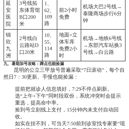
延
3号线拓
1、
机场大巴2号线→
安
东体育馆
前2小时
62、
泰隆商场步行6分
109
医
B口200
免费
钟
路
院
米
锦
地面+立
10、
2号线白
机场→地铁6号线
欣
体车库
55、
云路站D
→东部汽车站换3
114
九
免费2小
口20米
号线→白云路
路
洲
时
九、暑期加号攻略：蹲点也能捡漏
昆明的公立三甲放号普遍采取“7日滚动”，每个自
然日7：30更新。手慢也能捡漏：
提前把就诊人信息填好，7:29不停点刷新。
选“上午+下午”同时段双份，系统冲突时会提示
重选，提高命中率。
捡到号立刻线上支付，15分钟内未支付自动回
收。
如实在挂不到，可当天7:50前到诊室找专家要“现