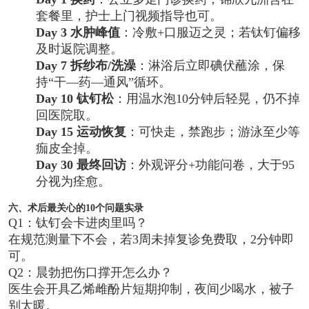
套餐里，护士上门视频指导也可。
Day 3 水肿峰值
：冷敷+口服迈之灵；若钛钉偏移
及时返院调整。
Day 7 拆纱布/洗澡
：淋浴后立即碘伏蘸涂，保
持“干—药—通风”循环。
Day 10 钛钉松
：用温水泡10分钟后轻晃，仍不掉
回医院取。
Day 15 运动恢复
：可快走，禁跑步；游泳至少等
痂皮全掉。
Day 30 最终回访
：外观评分+功能问卷，大于95
分视为痊愈。
六、术后最关心的10个问题实录
Q1：钛钉会卡进肉里吗？
在规范测量下不会，若3周未掉复诊免费取，2分钟即
可。
Q2：晨勃把伤口撑开怎么办？
医生会开具乙烯雌酚片短期抑制，夜间少喝水，被子
别太暖。