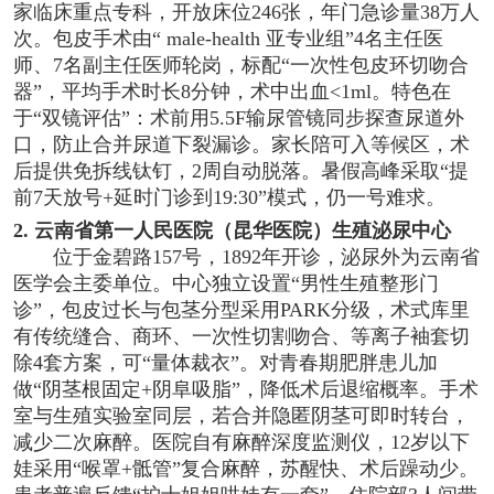
家临床重点专科，开放床位246张，年门急诊量38万人
次。包皮手术由“ male-health 亚专业组”4名主任医
师、7名副主任医师轮岗，标配“一次性包皮环切吻合
器”，平均手术时长8分钟，术中出血<1ml。特色在
于“双镜评估”：术前用5.5F输尿管镜同步探查尿道外
口，防止合并尿道下裂漏诊。家长陪可入等候区，术
后提供免拆线钛钉，2周自动脱落。暑假高峰采取“提
前7天放号+延时门诊到19:30”模式，仍一号难求。
2. 云南省第一人民医院（昆华医院）生殖泌尿中心
位于金碧路157号，1892年开诊，泌尿外为云南省
医学会主委单位。中心独立设置“男性生殖整形门
诊”，包皮过长与包茎分型采用PARK分级，术式库里
有传统缝合、商环、一次性切割吻合、等离子袖套切
除4套方案，可“量体裁衣”。对青春期肥胖患儿加
做“阴茎根固定+阴阜吸脂”，降低术后退缩概率。手术
室与生殖实验室同层，若合并隐匿阴茎可即时转台，
减少二次麻醉。医院自有麻醉深度监测仪，12岁以下
娃采用“喉罩+骶管”复合麻醉，苏醒快、术后躁动少。