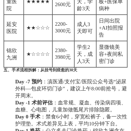
童医
★★★★★
天，学
板+医保单
2600元
院
龄3天
病种
日间出院
2200-
延安
成人3
★★☆☆☆
+AI拍照报
3000元
医院
天即可
告
学生2
显微镜美
2380-
锦欣
★☆☆☆☆
天，成
容+夜间私
3980元
九洲
人3天
密门诊
五、手术流程拆解：从挂号到痊愈的30天
Day -7 预约
：滇医通/支付宝/医院公众号选“泌尿
外科—包皮环切门诊”，建议上午8:00前抢号，避
开周末。
Day -1 术前评估
：血常规、凝血、传染病四项、
血糖、心电图，儿童加做骶尾片排除隐匿。
Day 0 手术
：禁食6小时，穿宽松裤子，备一次性
护理垫。术式差异见上表，平均10分钟下台。
Day 1 换药
：公立多走门诊换药；锦欣九洲含在