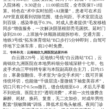
入院体检，9:30进台，11:00前出院，全市医保T+1结
算。特色在“术中实时拍照+AI测量”，患者可在术后
APP里直观看到切除范围、缝合间距。手术室层流达
到百级，感染率低于0.3%。对成人患者提供“毛发移植
同步”增值服务，一次解决阴茎根部秃毛困扰。延时门
诊到20:00，上班族午休顺路就能拆纱布。交通方面，
地铁3号线“拓东体育馆站”B口步行5分钟即到，自驾可
停地下立体车库，前2小时免费。
三、专科补充：云南锦欣九洲医院泌尿外科
白云路229号，近地铁2号线“白云路站”D口，云
南锦欣九洲医院在本地男科细分领域深耕十七年。包
皮手术由三甲特聘专家与本院副高联合主刀，日均15
台，寒暑假翻倍。手术室为“杂交手术间”：既可开展
传统环切，也能做“千级层流+显微镜下袖套美容术”，
切口只有2个0.5cm微孔，缝合线细至6-0，术后几乎看
不到疤痕。医院主打“透明消费”，术前一次性缴费含
麻醉、耗材、换药、复查，无二次加价。对成年男性
配套“脱敏降阈”训练，降低术后龟头敏感。夜间门诊