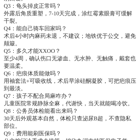
Q3：龟头掉皮正常吗？
外露后角质重塑，7-10天完成，涂红霉素眼膏可缓解
干裂。
Q4：能自己骑车回家吗？
术后4小时内麻药未退，不建议；地铁优于公交，避免
颠簸。
Q5：多久才能XXOO？
至少4周，确认伤口无渗血、无水肿、无触痛，戴套也
要温柔。
Q6：疤痕体质能做吗？
用袖套法+可吸收线，术后早涂硅酮凝胶，可把疤痕压
到最淡。
Q7：孩子不配合局麻咋办？
儿童医院常规静脉全麻，代谢快，当天就能喝冷饮。
Q8：公务员体检能看出来吗？
30天后外观基本自然，体检只查泌尿B超，不查隐私
部位。
Q9：费用能刷医保吗？