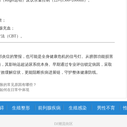
egel运动）及饮水量控制（日均1500–2000ml）。
坐；
腺充血；
法（CBT）。
部炎症的警报，也可能是全身健康危机的信号灯。从膀胱功能损害
衡，其影响远超泌尿系统本身。早期通过专业评估锁定病因，采取
有效缓解症状，更能阻断疾病进展链，守护整体健康防线。
胀的常见原因有哪些？
如何在日常中体现
碍
生殖整形
前列腺疾病
生殖感染
男性不育
DJ潮流街区