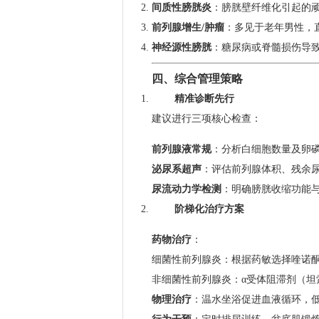
间质性膀胱炎
：膀胱壁纤维化引起的
前列腺增生/肿瘤
：多见于老年男性，
神经源性膀胱
：糖尿病或脊髓损伤导
四、综合管理策略
精准诊断先行
建议进行三项核心检查：
前列腺液常规
：分析白细胞数量及卵
泌尿系超声
：评估前列腺体积、残余
尿流动力学检测
：明确膀胱收缩功能
阶梯化治疗方案
药物治疗
：
细菌性前列腺炎：根据药敏选择喹诺
非细菌性前列腺炎：α受体阻滞剂（
物理治疗
：温水坐浴促进血液循环，