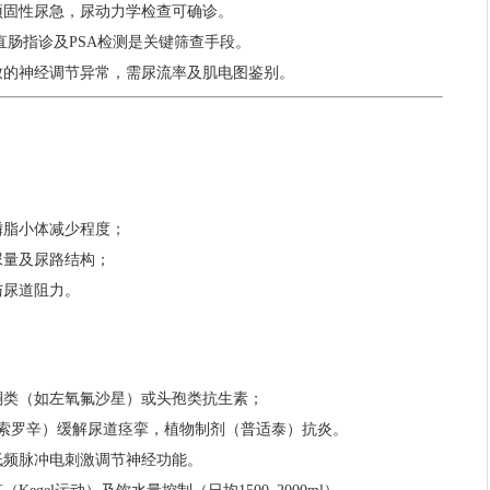
顽固性尿急，尿动力学检查可确诊。
直肠指诊及PSA检测是关键筛查手段。
致的神经调节异常，需尿流率及肌电图鉴别。
磷脂小体减少程度；
尿量及尿路结构；
与尿道阻力。
酮类（如左氧氟沙星）或头孢类抗生素；
坦索罗辛）缓解尿道痉挛，植物制剂（普适泰）抗炎。
低频脉冲电刺激调节神经功能。