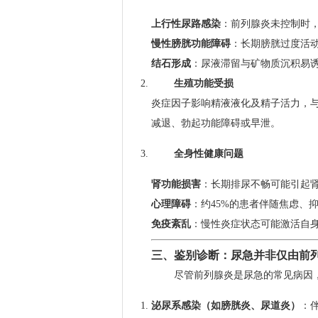
上行性尿路感染
：前列腺炎未控制时
慢性膀胱功能障碍
：长期膀胱过度活
结石形成
：尿液滞留与矿物质沉积易
生殖功能受损
炎症因子影响精液液化及精子活力，
减退、勃起功能障碍或早泄。
全身性健康问题
肾功能损害
：长期排尿不畅可能引起
心理障碍
：约45%的患者伴随焦虑、抑
免疫紊乱
：慢性炎症状态可能激活自
三、鉴别诊断：尿急并非仅由前
尽管前列腺炎是尿急的常见病因
泌尿系感染（如膀胱炎、尿道炎）
：