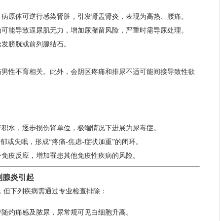
，病原体可逆行感染肾脏，引发肾盂肾炎，表现为高热、腰痛。
动可能导致逼尿肌无力，增加尿潴留风险，严重时需导尿处理。
诱发膀胱或前列腺结石。
与男性不育相关。此外，会阴区疼痛和排尿不适可能间接导致性欲
肾积水，逐步损伤肾单位，极端情况下进展为尿毒症。
郁或失眠，形成“疼痛-焦虑-症状加重”的闭环。
身免疫反应，增加罹患其他免疫性疾病的风险。
列腺炎引起
，但下列疾病需通过专业检查排除：
伴随灼痛感及脓尿，尿常规可见白细胞升高。