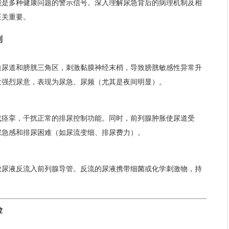
能是多种健康问题的警示信号。深入理解尿急背后的病理机制及相
至关重要。
制
迫尿道和膀胱三角区，刺激黏膜神经末梢，导致膀胱敏感性异常升
发强烈尿意，表现为尿急、尿频（尤其是夜间明显）。
或痉挛，干扰正常的排尿控制功能。同时，前列腺肿胀使尿道受
尿急感和排尿困难（如尿流变细、排尿费力）。
致尿液反流入前列腺导管。反流的尿液携带细菌或化学刺激物，持
险