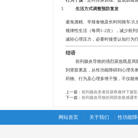
行为干预
：定时排尿训练、盆底肌锻炼（K
生活方式调整预防复发
避免酒精、辛辣食物及长时间骑车/久
规律性生活（每周1–2次），减少前列
减轻心理压力，必要时接受认知行为疗
结语
前列腺炎导致的强烈尿急既是局
到肾脏累及，从性功能障碍到心理失
药物、行为及心理多维干预，不仅能
上一篇：
前列腺炎患者排尿疼痛伴下腹坠
下一篇：
前列腺炎导致的局部发胀感通常
网站首页
关于我们
性功能障