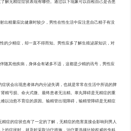
意了解无精症症状表现有哪些。通过以下现象可以自检自己是否患
，射出精量应比健康时较少，男性在性生活中应注意自己精子有没
天性的少精症，却一直不得而知。男性应多了解生殖泌尿知识，对
会伴随其他疾病，身体会有诸多不适，这都是少精的讯号，男性应
的症状会出现患者体内内分泌失调，也就是常常在生活中所说的脾
、肾精亏损、命火式微、最终患者无法精。睾丸障碍是无精症的重
是难以治愈不育症的原因。输精管出现障碍，输精管障碍是无精症
无精症的症状也有了一定的了解，无精症的危害直接会影响到男人
以上的症状时，就及时采取治疗措施，治疗要选择比较权威的专科