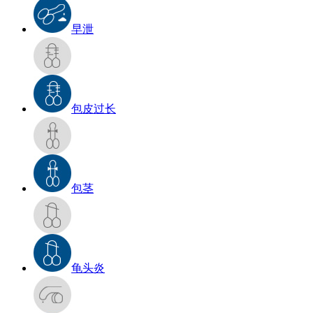
早泄
包皮过长
包茎
龟头炎