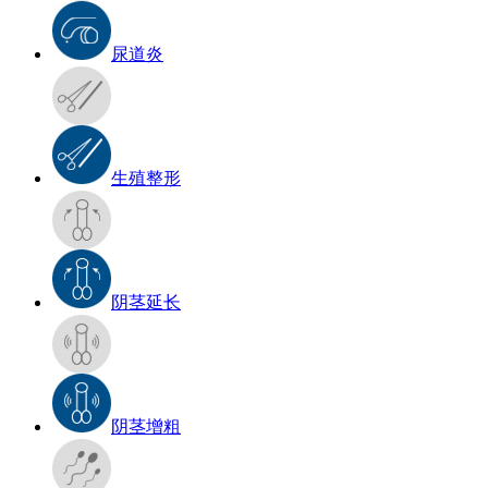
尿道炎
生殖整形
阴茎延长
阴茎增粗