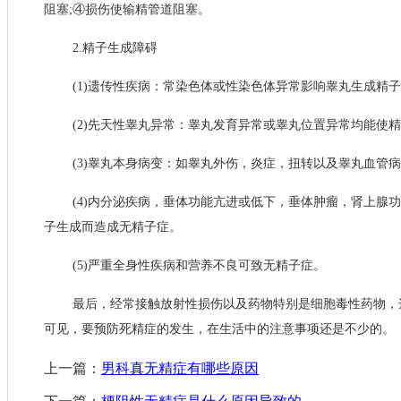
阻塞;④损伤使输精管道阻塞。
2.精子生成障碍
(1)遗传性疾病：常染色体或性染色体异常影响睾丸生成精子，如克氏
(2)先天性睾丸异常：睾丸发育异常或睾丸位置异常均能使
(3)睾丸本身病变：如睾丸外伤，炎症，扭转以及睾丸血管
(4)内分泌疾病，垂体功能亢进或低下，垂体肿瘤，肾上腺
子生成而造成无精子症。
(5)严重全身性疾病和营养不良可致无精子症。
最后，经常接触放射性损伤以及药物特别是细胞毒性药物，
可见，要预防死精症的发生，在生活中的注意事项还是不少的。
上一篇：
男科真无精症有哪些原因